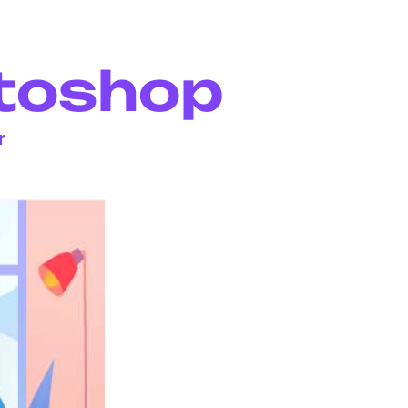
otoshop
r