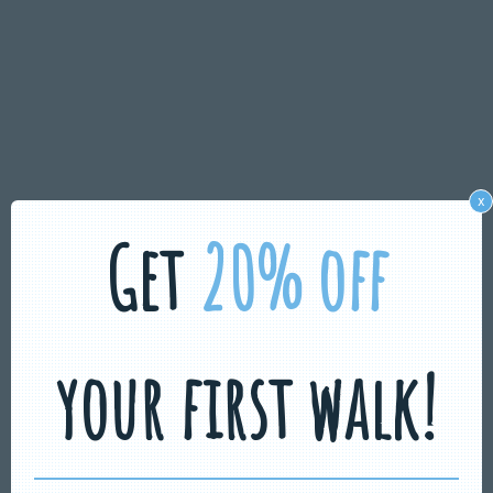
x
Get
20% off
your first walk!