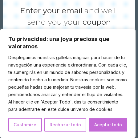
Enter your email
and we’ll
send you your
coupon
Tu privacidad: una joya preciosa que
valoramos
Desplegamos nuestras galletas mágicas para hacer de tu
navegación una experiencia extraordinaria. Con cada clic,
te sumergirás en un mundo de sabores personalizados y
GET YOUR COUPON NOW
contenido hecho a tu medida. Nuestras cookies son como
pequeñas hadas que mejoran tu travesía por la web,
permitiéndonos analizar y entender el flujo de visitantes.
Al hacer clic en 'Aceptar Todo', das tu consentimiento
We won’t spam you.Your Privacy is
para adentrarte en este dulce universo de cookies
protected.
Customize
Rechazar todo
Aceptar todo